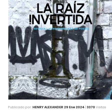
Publicado por:
HENRY ALEXANDER
29 Ene 2024
|
3370
Visitas