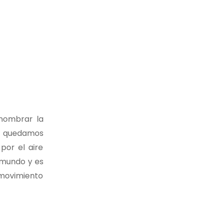
 nombrar la
os quedamos
por el aire
l mundo y es
o movimiento