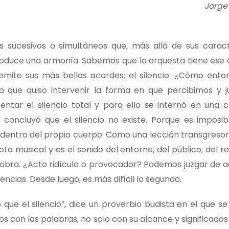
Jorge 
s sucesivos o simultáneos que, más allá de sus caract
 produce una armonía. Sabemos que la orquesta tiene ese 
emite sus más bellos acordes: el silencio. ¿Cómo ento
 que quiso intervenir la forma en que percibimos y 
mentar el silencio total y para ello se internó en una
l concluyó que el silencio no existe. Porque es imposib
da dentro del propio cuerpo. Como una lección transgres
ta musical y es el sonido del entorno, del público, del re
 obra. ¿Acto ridículo o provocador? Podemos juzgar de 
cias. Desde luego, es más difícil lo segundo.
ue el silencio”, dice un proverbio budista en el que se 
s con las palabras, no solo con su alcance y significados