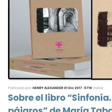
Publicado por:
HENRY ALEXANDER
01 Dic 2017
|
5716
Visitas
Sobre el libro “Sinfoní
pájaros” de María Tab