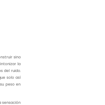
struir sino
intonizar la
s del ruido.
ue solo así
 su peso en
a sensación