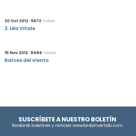
20 Oct 2012
|
5672
Visitas
2. Ida Vitale
15 Nov 2012
|
6484
Visitas
Raíces del viento
SUSCRÍBETE A NUESTRO BOLETÍN
Recibirás boletines y noticias www.laraizinvertida.com