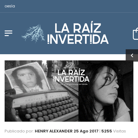
Revista Latinoamericana de Poesía
Publicado por:
HENRY ALEXANDER
25 Ago 2017
|
5255
Visitas