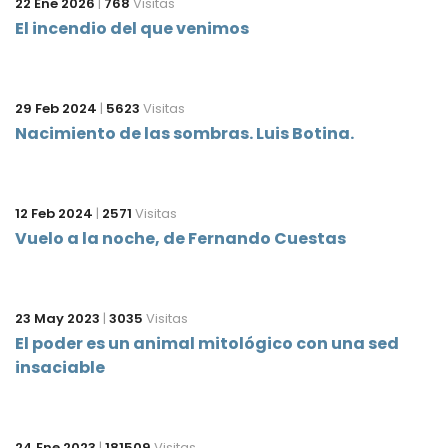
22 Ene 2026
|
768
Visitas
El incendio del que venimos
29 Feb 2024
|
5623
Visitas
Nacimiento de las sombras. Luis Botina.
12 Feb 2024
|
2571
Visitas
Vuelo a la noche, de Fernando Cuestas
23 May 2023
|
3035
Visitas
El poder es un animal mitológico con una sed
insaciable
24 Ene 2023
|
181509
Visitas