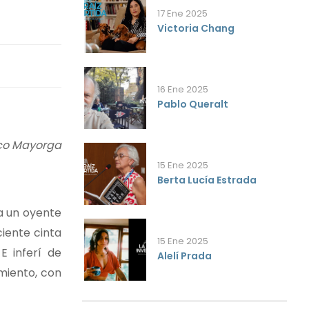
17 Ene 2025
Victoria Chang
16 Ene 2025
Pablo Queralt
co Mayorga
15 Ene 2025
Berta Lucía Estrada
a un oyente
iente cinta
15 Ene 2025
E inferí de
Alelí Prada
imiento, con