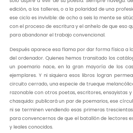
solo aspire a vivir de su poesía. Siempre navega: de l
edición, a los talleres, o a la polaridad de una prof
ese ciclo es invivible: de ocho a seis la mente se si
con el proceso de escritura y el anhelo de que eso q
para abandonar el trabajo convencional.
Después aparece esa flama por dar forma física a lo
del ordenador. Quienes hemos transitado los catálo
un poemario nace, en la gran mayoría de los caso
ejemplares. Y ni siquiera esos libros logran permea
circuito cerrado, una especie de trueque melancólico
razonable con otros poetas, escritores, ensayistas 
chasquido: publicará un par de poemarios, ese círcu
ni se terminen vendiendo esas primeras trescientas
para convencernos de que el batallón de lectores ex
y leales conocidos.