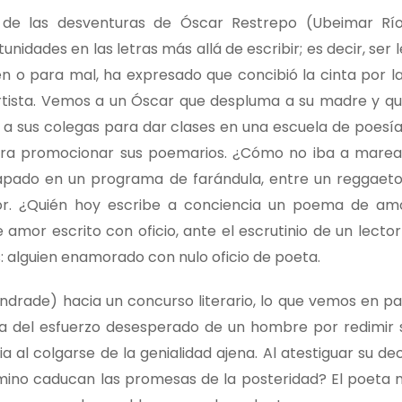
 de las desventuras de Óscar Restrepo (Ubeimar Río
dades en las letras más allá de escribir; es decir, ser l
en o para mal, ha expresado que concibió la cinta por l
rtista. Vemos a un Óscar que despluma a su madre y qu
a sus colegas para dar clases en una escuela de poesía
 para promocionar sus poemarios. ¿Cómo no iba a marea
apado en un programa de farándula, entre un reggaet
r. ¿Quién hoy escribe a conciencia un poema de amo
or escrito con oficio, ante el escrutinio de un lector
 alguien enamorado con nulo oficio de poeta.
rade) hacia un concurso literario, lo que vemos en pan
ta del esfuerzo desesperado de un hombre por redimir 
ia al colgarse de la genialidad ajena. Al atestiguar su de
mino caducan las promesas de la posteridad? El poeta 