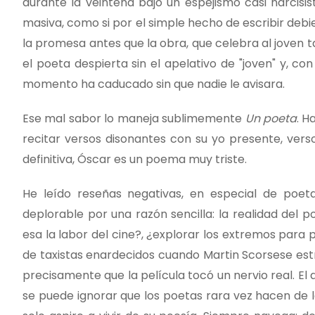
durante la veintena bajo un espejismo casi narcis
masiva, como si por el simple hecho de escribir debie
la promesa antes que la obra, que celebra al joven t
el poeta despierta sin el apelativo de "joven" y, c
momento ha caducado sin que nadie le avisara.
Ese mal sabor lo maneja sublimemente
Un poeta
. H
recitar versos disonantes con su yo presente, verso
definitiva, Óscar es un poema muy triste.
He leído reseñas negativas, en especial de poet
deplorable por una razón sencilla: la realidad del
esa la labor del cine?, ¿explorar los extremos par
de taxistas enardecidos cuando Martin Scorsese es
precisamente que la película tocó un nervio real. El 
se puede ignorar que los poetas rara vez hacen de l