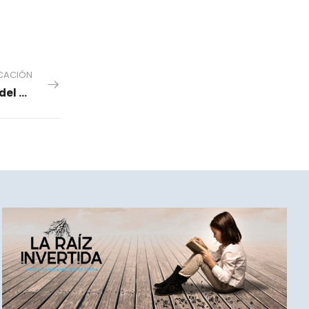
ICACIÓN
8. Flor Miryam Peñuela Capacho. El plumaje del cóndor