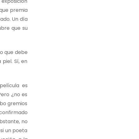
 exposición
a que premia
lado. Un día
ubre que su
go que debe
iel. Sí, en
película es
Pero ¿no es
ubo gremios
 confirmado
obstante, no
si un poeta