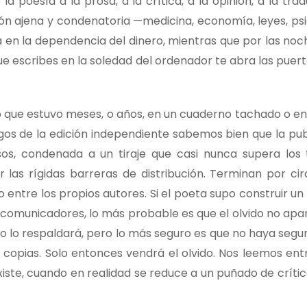
a poesía a la prosa, a la crítica, a la opinión, a la trad
esión ajena y condenatoria —medicina, economía, leyes, ps
túa en la dependencia del dinero, mientras que por las no
ue escribes en la soledad del ordenador te abra las puer
 que estuvo meses, o años, en un cuaderno tachado o en 
gos de la edición independiente sabemos bien que la pub
s, condenada a un tiraje que casi nunca supera los 
r las rígidas barreras de distribución. Terminan por cir
 entre los propios autores. Si el poeta supo construir u
y comunicadores, lo más probable es que el olvido no apa
lo lo respaldará, pero lo más seguro es que no haya segu
 copias. Solo entonces vendrá el olvido. Nos leemos ent
iste, cuando en realidad se reduce a un puñado de crític