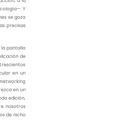
ucción, a la
icología—. Y
ches se goza
tas precisas
la pantalla
licación de
trescientos
cular en un
n networking
rezca en un
nda edición,
re nosotros
os de nicho