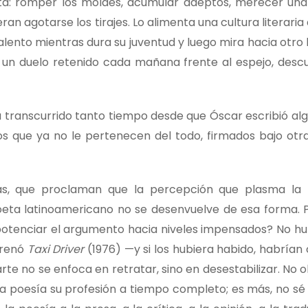
ista: romper los moldes, acumular adeptos, merecer una
ran agotarse los tirajes. Lo alimenta una cultura literari
alento mientras dura su juventud y luego mira hacia otro 
on un duelo retenido cada mañana frente al espejo, desc
a transcurrido tanto tiempo desde que Óscar escribió al
s que ya no le pertenecen del todo, firmados bajo otra p
as, que proclaman que la percepción que plasma la 
 poeta latinoamericano no se desenvuelve de esa forma. 
a potenciar el argumento hacia niveles impensados? No h
trenó
Taxi Driver
(1976) —y si los hubiera habido, habrían
arte no se enfoca en retratar, sino en desestabilizar. No 
a poesía su profesión a tiempo completo; es más, no sé 