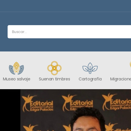
Museo salvaje
Suenan timbres
Cartografía
Migracione