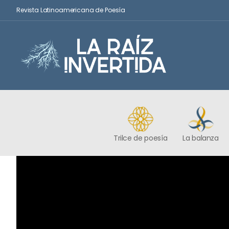
Revista Latinoamericana de Poesía
Trilce de poesía
La balanza