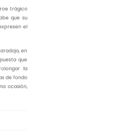
roe trágico
Sabe que su
expresen el
aradoja, en
spuesta que
rolongar la
as de fondo
na ocasión,