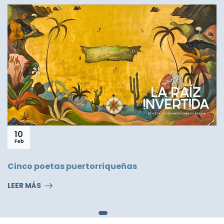
07
Abr
Poema del Viernes # 100
queñas
LEER MÁS