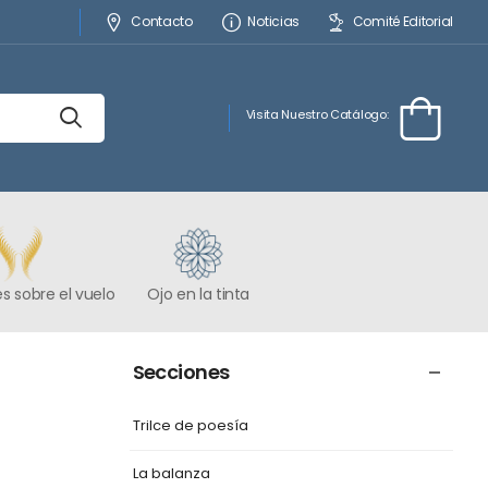
Contacto
Noticias
Comité Editorial
Visita Nuestro Catálogo:
s sobre el vuelo
Ojo en la tinta
Secciones
Trilce de poesía
La balanza