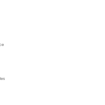
oce
les