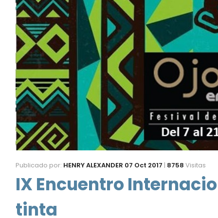
Publicado por:
HENRY ALEXANDER
07 Oct 2017
|
8758
Visitas
IX Encuentro Internacio
tinta