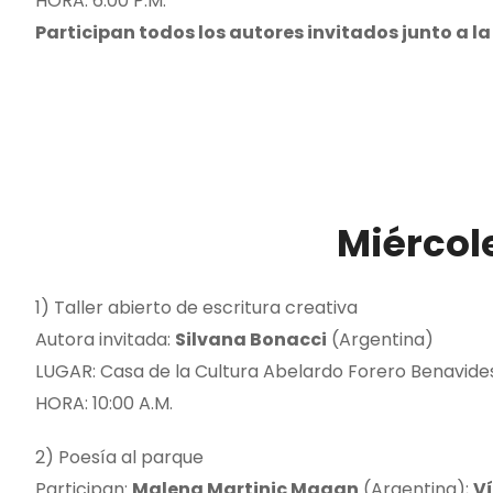
HORA: 6:00 P.M.
Participan todos los autores invitados junto a l
Miércole
1) Taller abierto de escritura creativa
Autora invitada:
Silvana Bonacci
(Argentina)
LUGAR: Casa de la Cultura Abelardo Forero Benavide
HORA: 10:00 A.M.
2) Poesía al parque
Participan:
Malena Martinic Magan
(Argentina);
Ví