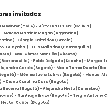
ores invitados
ue Winter (Chile) - Víctor Paz Irusta (Bolivia)
) - Malena Martinic Magan (Argentina)
ntina) - Giorgia Kaltzidou (Grecia)
o-Guayabal) - Luis Mallarino (Barranquilla)
asto) - Saúl Gómez Mantilla (Cúcuta)
 (Barranquilla) - Fabio Delgado (Soacha) - Margari
Alejandro Cortés (Bogotá) - Mario Torres Duarte (Iba
Bogotá) - Mónica Lucía Suárez (Bogotá) - Manuel Al
) – Diana Carolina Daza (Bogotá)
ra Becerra (Bogotá) - Alejandra Nieto (Colombia)
hoque) - Santiago Erazo (Bogotá) - Sergio Antonio 
- Héctor Cañón (Bogotá)