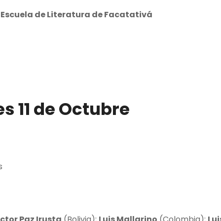
a Escuela de Literatura de Facatativá
s 11 de Octubre
s
ctor Paz Irusta
(Bolivia);
Luis Mallarino
(Colombia);
Lui