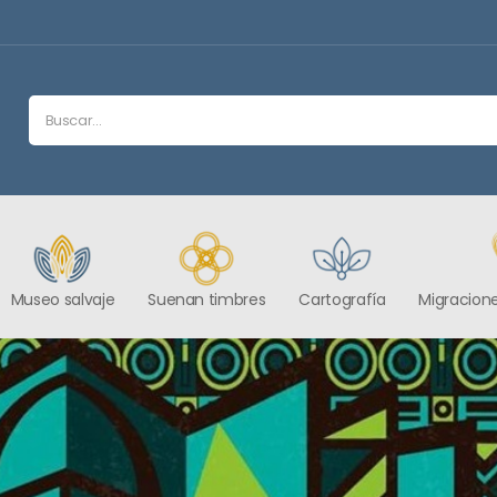
Museo salvaje
Suenan timbres
Cartografía
Migracione