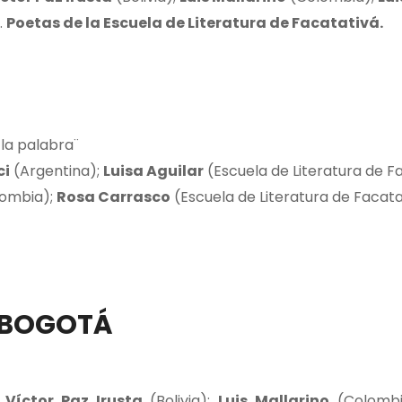
.
Poetas de la Escuela de Literatura de Facatativá.
 la palabra¨
ci
(Argentina);
Luisa Aguilar
(Escuela de Literatura de F
ombia);
Rosa Carrasco
(Escuela de Literatura de Facata
BOGOTÁ
;
Víctor Paz Irusta
(Bolivia);
Luis Mallarino
(Colomb