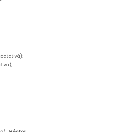
acatativá);
tivá);
ia);
Héctor