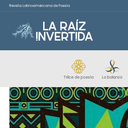
Revista Latinoamericana de Poesía
Trilce de poesía
La balanza