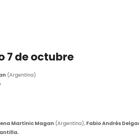
 7 de octubre
an
(Argentina)
é
lena Martinic Magan
(Argentina),
Fabio Andrés Delga
ntilla.