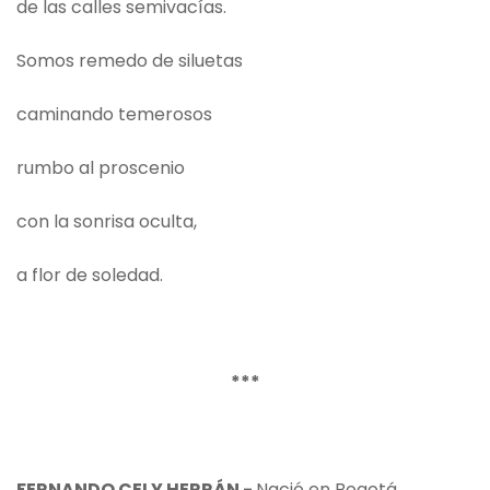
de las calles semivacías.
Somos remedo de siluetas
caminando temerosos
rumbo al proscenio
con la sonrisa oculta,
a flor de soledad.
***
FERNANDO CELY HERRÁN -
Nació en Bogotá,