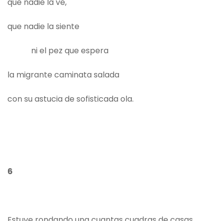
que nadie la ve,
que nadie la siente
ni el pez que espera
la migrante caminata salada
con su astucia de sofisticada ola.
6
Estuve rondando una cuantas cuadras de casas.