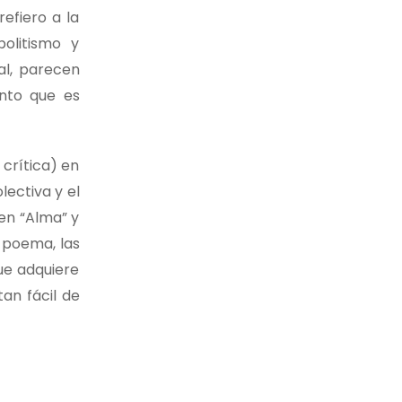
efiero a la
olitismo y
al, parecen
anto que es
 crítica) en
lectiva y el
 en “Alma” y
e poema, las
ue adquiere
an fácil de