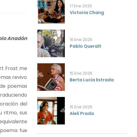
17 Ene 2025
Victoria Chang
blo Anadón
16 Ene 2025
Pablo Queralt
rt Frost me
15 Ene 2025
emas revivo
Berta Lucía Estrada
a de poemas
traduciendo
oración del
15 Ene 2025
 ritmo, sus
Alelí Prada
 equivalente
l poema fue