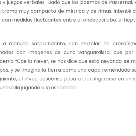
es y juegos verbales. Dado que los poemas de Pasternak 
na trama muy compacta de métrica y de rimas, intenté d
con medidas fluctuantes entre el endecasílabo, el hepta
 a menudo sorprendente, con mezclas de prosaísmo 
inadas con imágenes de cuño vanguardista, que po
 poema “Cae la nieve”, se nos dice que está nevando, se 
os, y se imagina la tierra como una capa remendada so
siguiente, el níveo descenso pasa a transfigurarse en un
uhardilla jugando a la escondida: