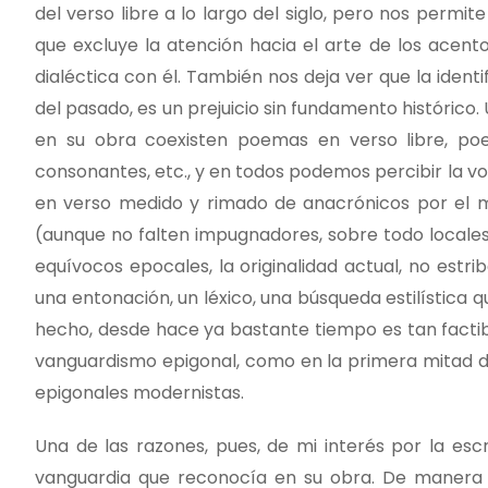
del verso libre a lo largo del siglo, pero nos perm
que excluye la atención hacia el arte de los acento
dialéctica con él. También nos deja ver que la iden
del pasado, es un prejuicio sin fundamento histórico
en su obra coexisten poemas en verso libre, po
consonantes, etc., y en todos podemos percibir la voz, 
en verso medido y rimado de anacrónicos por el m
(aunque no falten impugnadores, sobre todo locales,
equívocos epocales, la originalidad actual, no estri
una entonación, un léxico, una búsqueda estilística qu
hecho, desde hace ya bastante tiempo es tan facti
vanguardismo epigonal, como en la primera mitad del
epigonales modernistas.
Una de las razones, pues, de mi interés por la escr
vanguardia que reconocía en su obra. De manera s