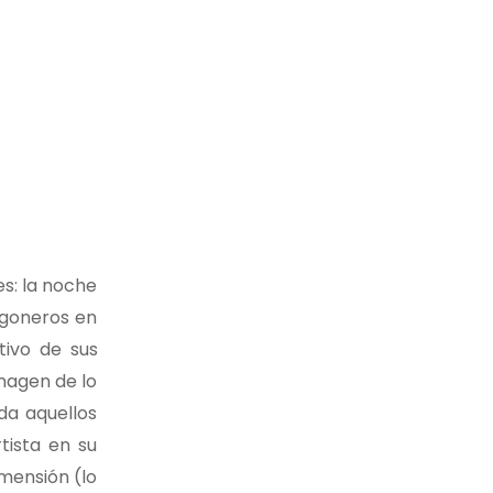
es: la noche
ogoneros en
tivo de sus
magen de lo
da aquellos
tista en su
imensión (lo