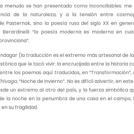
 a menudo se han presentado como inconciliables: me r
encia de la naturaleza, y a la tensión entre cosmop
de Pasternak, sino la poesía rusa del siglo XX en gener
nso Berardinelli: “la poesía moderna es moderna en cu
provinciana”.
indagar (la traducción es el extremo más artesanal de la
tórica que le tocó vivir: la encrucijada entre la historia co
, entre los poemas aquí traducidos, en “Transformación”,
Zhivago
, “Noche de invierno”. No es difícil advertir, en est
de un extremo al otro del país, y la fuerza simbólica q
 de la noche en la penumbra de una casa en el campo, t
en su fragilidad.