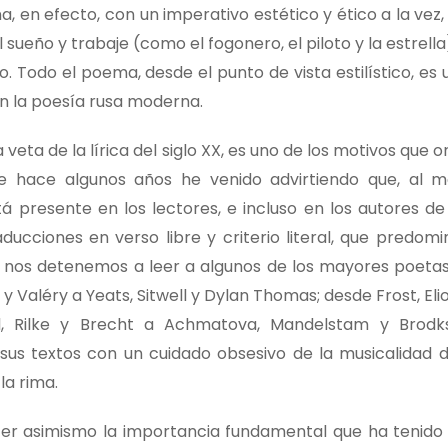
a, en efecto, con un imperativo estético y ético a la vez
 sueño y trabaje (como el fogonero, el piloto y la estrella
o. Todo el poema, desde el punto de vista estilístico, es
en la poesía rusa moderna.
veta de la lírica del siglo XX, es uno de los motivos que o
de hace algunos años he venido advirtiendo que, al 
 presente en los lectores, e incluso en los autores de 
ducciones en verso libre y criterio literal, que predomi
do nos detenemos a leer a algunos de los mayores poet
y Valéry a Yeats, Sitwell y Dylan Thomas; desde Frost, Elio
l, Rilke y Brecht a Achmatova, Mandelstam y Brodks
us textos con un cuidado obsesivo de la musicalidad de
la rima.
er asimismo la importancia fundamental que ha tenido 