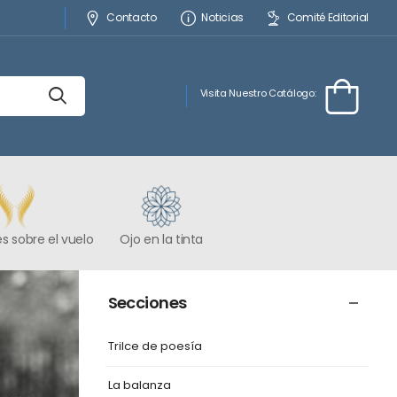
Contacto
Noticias
Comité Editorial
Visita Nuestro Catálogo:
s sobre el vuelo
Ojo en la tinta
Secciones
Trilce de poesía
La balanza