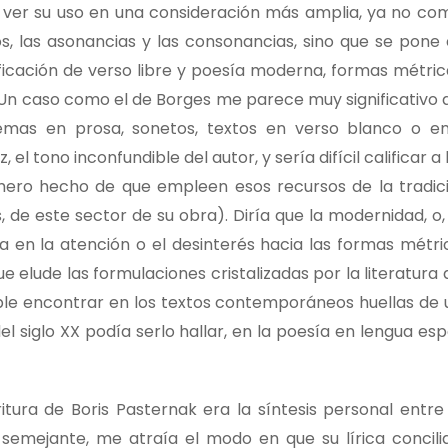
ite ver su uso en una consideración más amplia, ya no co
s, las asonancias y las consonancias, sino que se pone 
tificación de verso libre y poesía moderna, formas métri
. Un caso como el de Borges me parece muy significativo 
emas en prosa, sonetos, textos en verso blanco o en
el tono inconfundible del autor, y sería difícil calificar 
ero hecho de que empleen esos recursos de la tradic
 de este sector de su obra). Diría que la modernidad, o,
ba en la atención o el desinterés hacia las formas métri
e elude las formulaciones cristalizadas por la literatura 
ble encontrar en los textos contemporáneos huellas de 
 siglo XX podía serlo hallar, en la poesía en lengua esp
itura de Boris Pasternak era la síntesis personal entre 
emejante, me atraía el modo en que su lírica concili