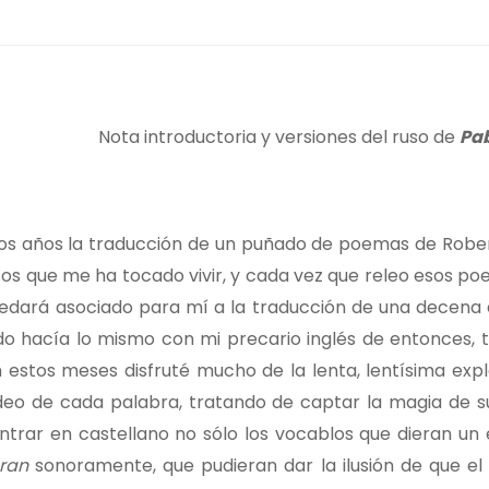
Nota introductoria y versiones del ruso de
Pa
os años la traducción de un puñado de poemas de Robe
os que me ha tocado vivir, y cada vez que releo esos po
quedará asociado para mí a la traducción de una decen
do hacía lo mismo con mi precario inglés de entonces, 
n estos meses disfruté mucho de la lenta, lentísima expl
adeo de cada palabra, tratando de captar la magia de su
contrar en castellano no sólo los vocablos que dieran un
ran
sonoramente, que pudieran dar la ilusión de que e