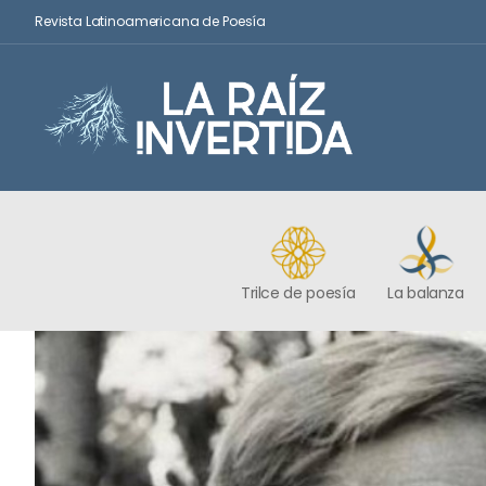
Revista Latinoamericana de Poesía
Trilce de poesía
La balanza