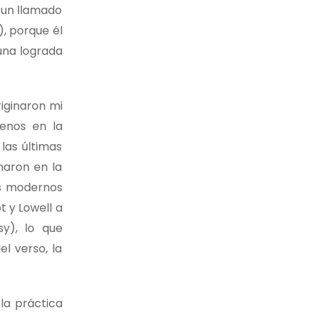
, un llamado
), porque él
 una lograda
riginaron mi
menos en la
las últimas
naron en la
as modernos
t y Lowell a
y), lo que
l verso, la
la práctica