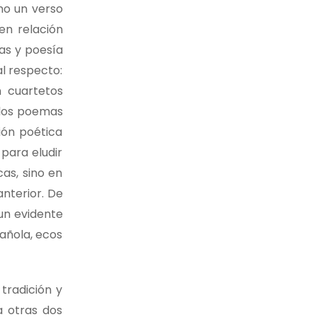
mo un verso
en relación
cas y poesía
al respecto:
 cuartetos
a los poemas
ión poética
 para eludir
cas, sino en
anterior. De
un evidente
añola, ecos
tradición y
a otras dos