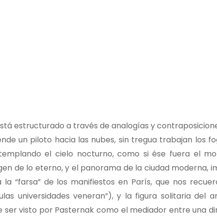
está estructurado a través de analogías y contraposicion
nde un piloto hacia las nubes, sin tregua trabajan los f
templando el cielo nocturno, como si ése fuera el mo
agen de lo eterno, y el panorama de la ciudad moderna, i
a la “farsa” de los manifiestos en París, que nos recuer
s universidades veneran”), y la figura solitaria del ar
ece ser visto por Pasternak como el mediador entre una d