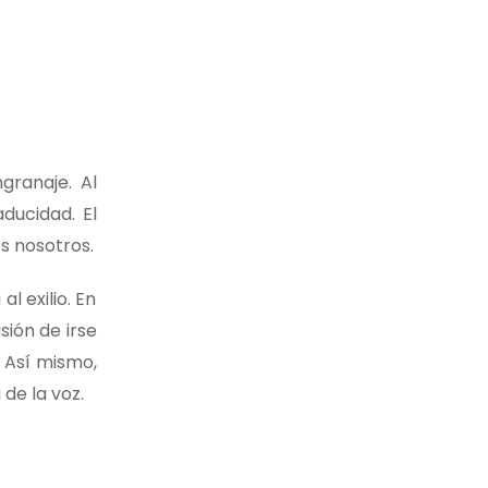
granaje. Al
ducidad. El
s nosotros.
l exilio. En
sión de irse
. Así mismo,
de la voz.