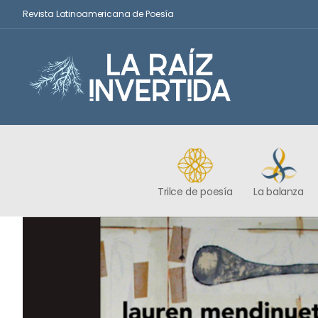
Revista Latinoamericana de Poesía
Trilce de poesía
La balanza