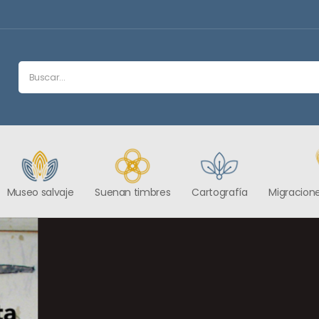
Museo salvaje
Suenan timbres
Cartografía
Migracione