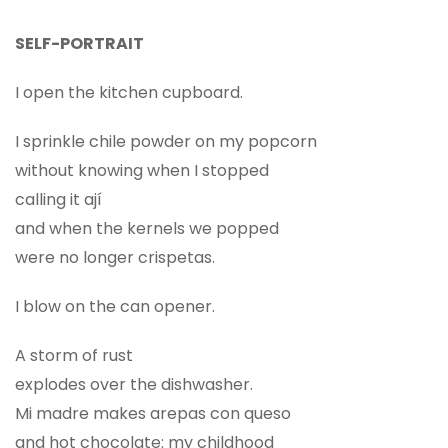
SELF-PORTRAIT
I open the kitchen cupboard.
I sprinkle chile powder on my popcorn
without knowing when I stopped
calling it ají
and when the kernels we popped
were no longer crispetas.
I blow on the can opener.
A storm of rust
explodes over the dishwasher.
Mi madre makes arepas con queso
and hot chocolate: my childhood