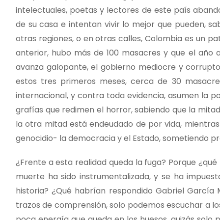
intelectuales, poetas y lectores de este país aband
de su casa e intentan vivir lo mejor que pueden, sa
otras regiones, o en otras calles, Colombia es un pa
anterior, hubo más de 100 masacres y que el año a
avanza galopante, el gobierno mediocre y corrupt
estos tres primeros meses, cerca de 30 masacres
internacional, y contra toda evidencia, asumen la pos
grafías que redimen el horror, sabiendo que la mit
la otra mitad está endeudado de por vida, mientras
genocidio- la democracia y el Estado, sometiendo prá
¿Frente a esta realidad queda la fuga? Porque ¿qué 
muerte ha sido instrumentalizada, y se ha impuesto
historia? ¿Qué habrían respondido Gabriel García
trazos de comprensión, solo podemos escuchar a los 
poca energía que queda en los huesos, quizás solo p