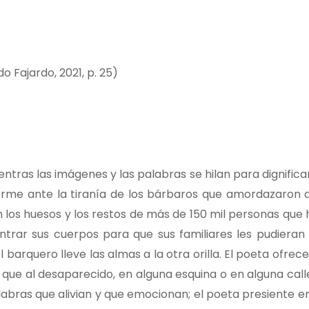
do Fajardo, 2021, p. 25)
tras las imágenes y las palabras se hilan para dignificar 
me ante la tiranía de los bárbaros que amordazaron al
n los huesos y los restos de más de 150 mil personas que
rar sus cuerpos para que sus familiares les pudieran 
l barquero lleve las almas a la otra orilla. El poeta ofrec
e al desaparecido, en alguna esquina o en alguna calle,
alabras que alivian y que emocionan; el poeta presiente en