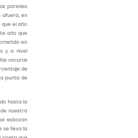
las paredes
s afuera, en
o que el año
ste año que
cometido en
s y a nivel
 las oscuras
rcentaje de
-a punta de
do hasta la
 de nuestra
 se esbozan
 se lleva la
l poeta que