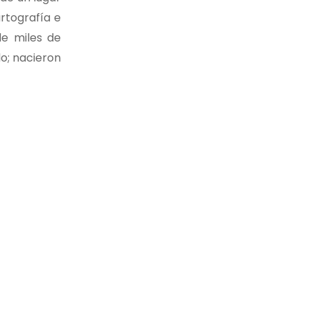
artografía e
de miles de
o; nacieron