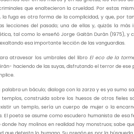
criminales que enaltecieron la crueldad. Por estas mism
 la fuga es otra forma de la complicidad, y que, por tan
as lecciones del pasado; una de ellas y, quizás la más 
tica, tal como lo enseñó Jorge Gaitán Durán (1975), y 
 exaltando esa importante lección de las vanguardias.
ra atravesar los umbrales del libro
El eco de la torm
uirán- haciendo de las suyas, disfrutando el terror de ese
plice.
 palabra un báculo; dialoga con la zarza y es ya sumo s
 templos, construida sobre los huesos de otros fieles s
existir un templo, sería un cuerpo de mujer o la encarn
za. El poeta se asume como escudero humanista de esa fe
e donde hay molinos en realidad hay monstruos; sabe qu
dad que detesta lo humano. Su pregón es por la búsqueda 