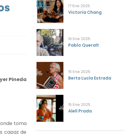
os
17 Ene 2025
Victoria Chang
16 Ene 2025
Pablo Queralt
15 Ene 2025
Berta Lucía Estrada
iyer Pineda
15 Ene 2025
Alelí Prada
e donde toma
es capaz de