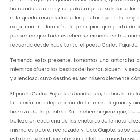
ha alzado su alma y su palabra para señalar a los 
solo queda recordarles a los poetas que, a lo mejor,
exigir una declaración de principios que parta de l
pensar en que toda estética se cimenta sobre una é
recuerda desde hace tanto, el poeta Carlos Fajardo,
Teniendo esto presente, tomamos una antorcha pa
mientras afuera las bestias del horror, siguen -y seg
y silencioso, cuyo destino es ser miserablemente cóm
El poeta Carlos Fajardo, abanderado, ha hecho de la
la poesía: esa depuración de la fe sin dogmas y sin
hechizo de la palabra. Su poética sugiere que, de 
belleza en cada una de las criaturas de la naturale
mismo es pobre, rechazado y loco. Quijote, sabe qu
esta inmovilidad que atosiga, palpita la monstruosi