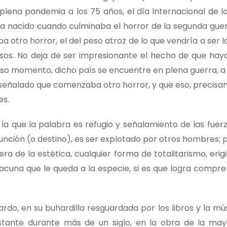
plena pandemia a los 75 años, el día internacional de la
abía nacido cuando culminaba el horror de la segunda gue
ba otro horror, el del peso atroz de lo que vendría a ser 
esos. No deja de ser impresionante el hecho de que hay
reciso momento, dicho país se encuentre en plena guerra,
 señalado que comenzaba otro horror, y que eso, precisam
es.
la que la palabra es refugio y señalamiento de las fuer
unción (o destino), es ser explotado por otros hombres; p
a de la estética, cualquier forma de totalitarismo, erig
acuna que le queda a la especie, si es que logra compre
ardo, en su buhardilla resguardada por los libros y la mú
stante durante más de un siglo, en la obra de la may