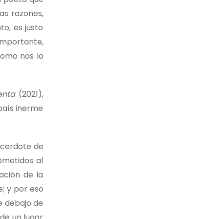
as razones,
to, es justo
importante,
como nos lo
enta
(2021),
 país inerme
acerdote de
ometidos al
ación de la
; y por eso
e debajo de
de un lugar