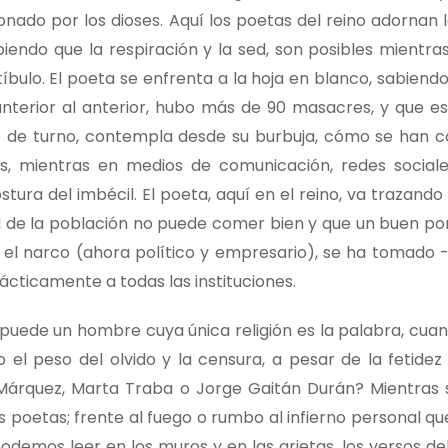
onado por los dioses. Aquí los poetas del reino adornan 
biendo que la respiración y la sed, son posibles mientra
tíbulo. El poeta se enfrenta a la hoja en blanco, sabiend
nterior al anterior, hubo más de 90 masacres, y que e
o de turno, contempla desde su burbuja, cómo se han 
, mientras en medios de comunicación, redes sociale
tura del imbécil. El poeta, aquí en el reino, va trazando
ad de la población no puede comer bien y que un buen po
 el narco (ahora político y empresario), se ha tomado 
cticamente a todas las instituciones.
puede un hombre cuya única religión es la palabra, cuan
 el peso del olvido y la censura, a pesar de la fetidez
 Márquez, Marta Traba o Jorge Gaitán Durán? Mientras
poetas; frente al fuego o rumbo al infierno personal que
odemos leer en los muros y en las grietas, los versos de