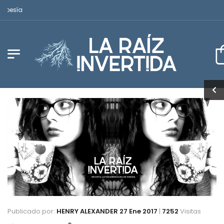
Revista Latinoamericana de Poesía
Publicado por:
HENRY ALEXANDER
27 Ene 2017
|
7252
Visitas