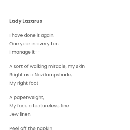
Lady Lazarus
I have done it again.
One year in every ten
I manage it--
A sort of walking miracle, my skin
Bright as a Nazi lampshade,
My right foot
A paperweight,
My face a featureless, fine
Jew linen.
Peel off the napkin