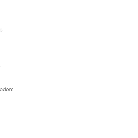
,
.
odors.