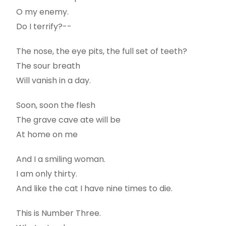
O my enemy.
Do I terrify?--
The nose, the eye pits, the full set of teeth?
The sour breath
Will vanish in a day.
Soon, soon the flesh
The grave cave ate will be
At home on me
And I a smiling woman.
I am only thirty.
And like the cat I have nine times to die.
This is Number Three.