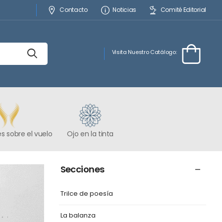
Contacto
Noticias
Comité Editorial
Visita Nuestro Catálogo:
s sobre el vuelo
Ojo en la tinta
Secciones
Trilce de poesía
La balanza