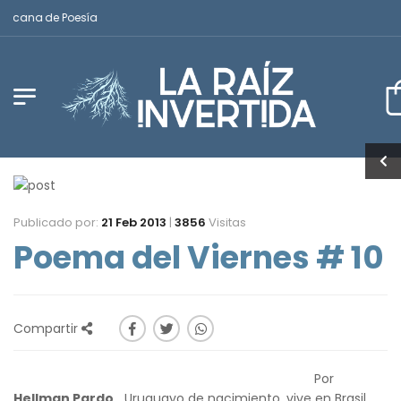
ricana de Poesía
Publicado por:
21 Feb 2013
|
3856
Visitas
Poema del Viernes # 10
Compartir
Por
Hellman Pardo
Uruguayo de nacimiento, vive en Brasil