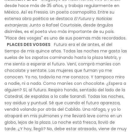
desde hace más de 35 años, y trabaja regularmente en
México. Así es Fressia. Un poeta cosmopolita. Entre su
extensa obra poética se destaca
El Futuro
y
Noticias
extranjeras.
Junto a Rafael Courtoisie, desde ángulos
disímiles, es el poeta vivo más importante de su país.
"Place des vosges" es uno de sus poemas más recordados.
PLACES DES VOSGES
Futuro era el de antes, el del
tiempo de mis quince años. Todas las noches me gasto las
suelas de los zapatos caminando hasta la plaza Matriz, y
me siento a esperar el futuro. Vení, comprá maníes con
chocolate y sentate. Las mujeres que fuman ya me
conocen. Yo no, todavía no me conozco. Y tampoco miro
a nadie, ni a nada. Como maníes con chocolate. ¿Espera a
alguien? Sí, al futuro. Respiro hondo, sentado del lado de la
Catedral, de espaldas a la calle Sarandí. Todas las noches,
soy asiduo y puntual. Sé que cuando el futuro aparezca,
vendrá volando por atrás del Cabildo. Una ráfaga, y yo lo
atraparé en mis pulmones y me llevará leve como en un
globo, lejos de la plaza. La noche está fresca, llovió de
tarde. ¿Y hoy, llegó? No, debe estar atrasado, viene de muy