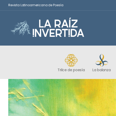
Revista Latinoamericana de Poesía
Trilce de poesía
La balanza