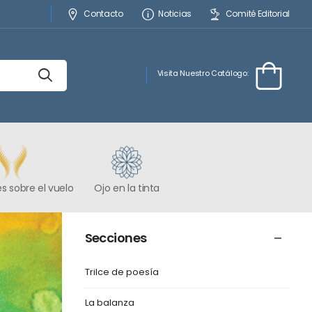
Contacto
Noticias
Comité Editorial
Visita Nuestro Catálogo:
s sobre el vuelo
Ojo en la tinta
Secciones
Trilce de poesía
La balanza