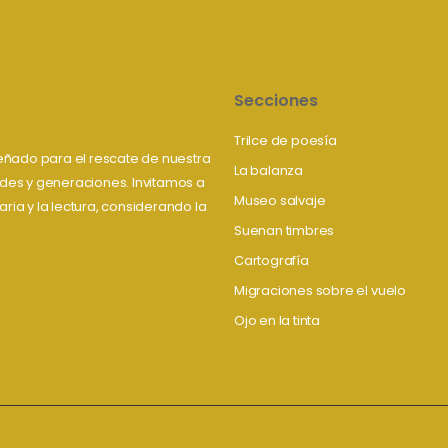
Secciones
Trilce de poesía
iseñado para el rescate de nuestra
La balanza
tudes y generaciones. Invitamos a
Museo salvaje
aria y la lectura, considerando la
Suenan timbres
Cartografía
Migraciones sobre el vuelo
Ojo en la tinta