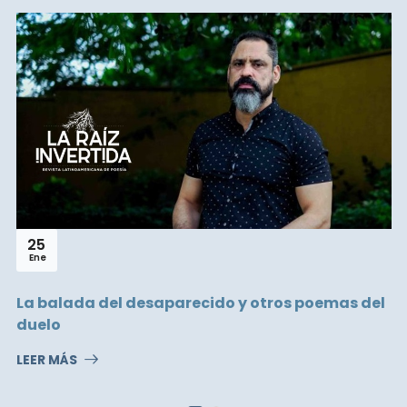
25
Ene
La balada del desaparecido y otros poemas del
duelo
LEER MÁS