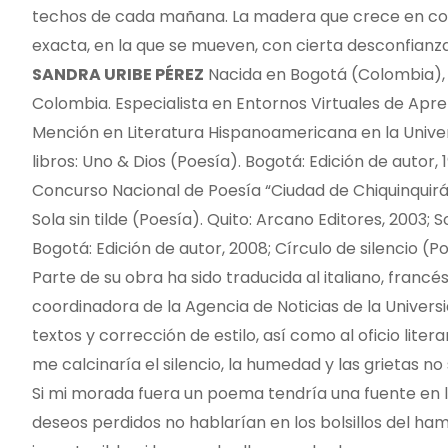
techos de cada mañana. La madera que crece en color
exacta, en la que se mueven, con cierta desconfianza
SANDRA URIBE PÉREZ
Nacida en Bogotá (Colombia), e
Colombia. Especialista en Entornos Virtuales de Apren
Mención en Literatura Hispanoamericana en la Univer
libros: Uno & Dios (Poesía). Bogotá: Edición de autor,
Concurso Nacional de Poesía “Ciudad de Chiquinquirá”.
Sola sin tilde (Poesía). Quito: Arcano Editores, 2003; 
Bogotá: Edición de autor, 2008; Círculo de silencio (
Parte de su obra ha sido traducida al italiano, francé
coordinadora de la Agencia de Noticias de la Univers
textos y corrección de estilo, así como al oficio li
me calcinaría el silencio, la humedad y las grietas n
Si mi morada fuera un poema tendría una fuente en l
deseos perdidos no hablarían en los bolsillos del ha