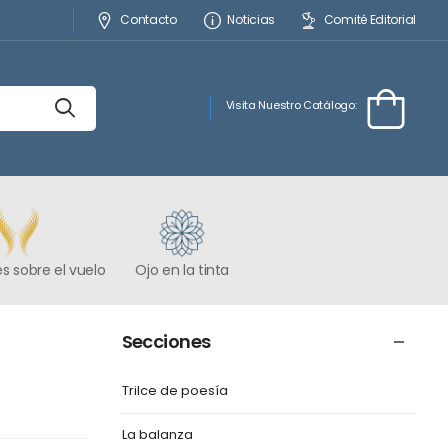
Contacto
Noticias
Comité Editorial
Visita Nuestro Catálogo:
s sobre el vuelo
Ojo en la tinta
Secciones
Trilce de poesía
La balanza