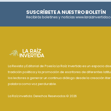
SUSCRÍBETE A NUESTRO BOLETÍN
Recibirás boletines y noticias www.laraizinvertida
La Revista y Editorial de Poesía La Raíz Invertida es un espacio d
tradición poética y la promoción de escritores de diferentes lati
los lectores a generar un continuo diálogo desde la creación liter
palabra como voz perdurable.
La Raíz invertida. Derechos Reservados © 2026