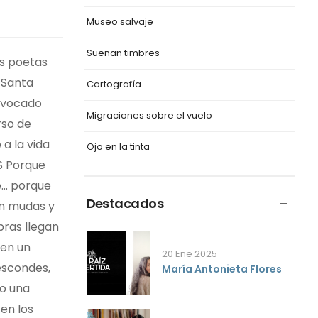
Museo salvaje
Suenan timbres
os poetas
Santa
Cartografía
onvocado
Migraciones sobre el vuelo
rso de
a la vida
Ojo en la tinta
ES Porque
... porque
Destacados
án mudas y
bras llegan
 en un
20 Ene 2025
escondes,
María Antonieta Flores
mo una
en los