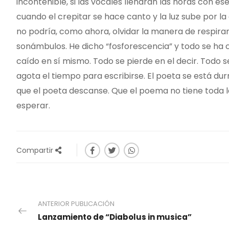
incontenible, si las vocales llenaran las horas con ese
cuando el crepitar se hace canto y la luz sube por l
no podría, como ahora, olvidar la manera de respira
sonámbulos. He dicho “fosforescencia” y todo se ha cu
caído en sí mismo. Todo se pierde en el decir. Todo s
agota el tiempo para escribirse. El poeta se está 
que el poeta descanse. Que el poema no tiene toda la
esperar.
Compartir
ANTERIOR PUBLICACIÓN
Lanzamiento de “Diabolus in musica”