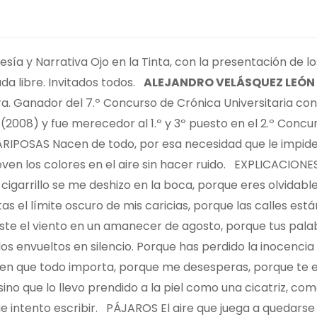
esía y Narrativa Ojo en la Tinta, con la presentación de l
da libre. Invitados todos.
ALEJANDRO VELÁSQUEZ LEÓN
ura. Ganador del 7.º Concurso de Crónica Universitaria c
(2008) y fue merecedor al 1.º y 3º puesto en el 2.º Concu
ARIPOSAS Nacen de todo, por esa necesidad que le impide 
ueven los colores en el aire sin hacer ruido. EXPLICACION
cigarrillo se me deshizo en la boca, porque eres olvidable
s el límite oscuro de mis caricias, porque las calles est
rdiste el viento en un amanecer de agosto, porque tus pala
os envueltos en silencio. Porque has perdido la inocencia
 en que todo importa, porque me desesperas, porque te 
ino que lo llevo prendido a la piel como una cicatriz, co
 intento escribir. PÁJAROS El aire que juega a quedarse 