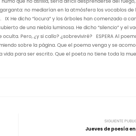
 humo que no asfixia, sería difícil desprenderse del fuego,
a garganta: no mediarían en la atmósfera los vocablos de 
r. IX He dicho “locura” y los árboles han comenzado a ca
bierto de una niebla luminosa. He dicho “silencio” y el v
e oculta. Pero, ¿y si callo? ¿sobreviviré? ESPERA Al poema
durmiendo sobre la página. Que el poema venga y se acom
 vida para ser escrito. Que el poeta no tiene toda la mu
SIGUIENTE PUBL
Jueves de poesía en 