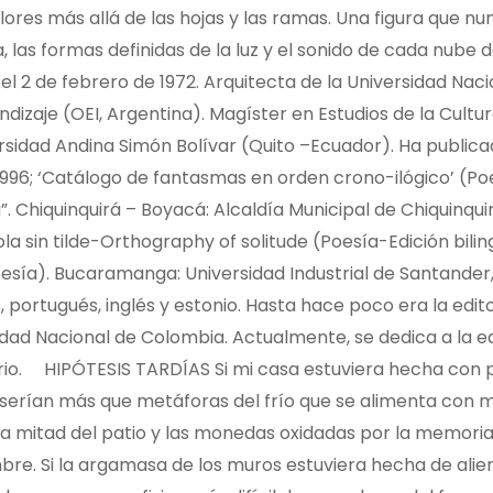
es más allá de las hojas y las ramas. Una figura que nu
, las formas definidas de la luz y el sonido de cada nube
l 2 de febrero de 1972. Arquitecta de la Universidad Naci
dizaje (OEI, Argentina). Magíster en Estudios de la Cultu
sidad Andina Simón Bolívar (Quito –Ecuador). Ha publica
 1996; ‘Catálogo de fantasmas en orden crono-ilógico’ (Poe
 Chiquinquirá – Boyacá: Alcaldía Municipal de Chiquinquir
Sola sin tilde-Orthography of solitude (Poesía-Edición bilin
Poesía). Bucaramanga: Universidad Industrial de Santander,
s, portugués, inglés y estonio. Hasta hace poco era la edit
idad Nacional de Colombia. Actualmente, se dedica a la e
terario. HIPÓTESIS TARDÍAS Si mi casa estuviera hecha con
o serían más que metáforas del frío que se alimenta con m
a mitad del patio y las monedas oxidadas por la memoria
mbre. Si la argamasa de los muros estuviera hecha de alie