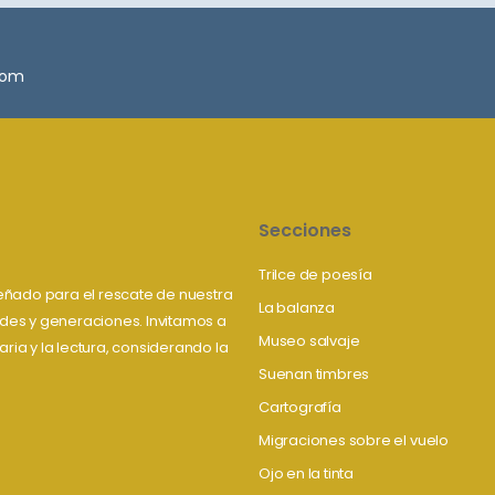
.com
Secciones
Trilce de poesía
iseñado para el rescate de nuestra
La balanza
tudes y generaciones. Invitamos a
Museo salvaje
aria y la lectura, considerando la
Suenan timbres
Cartografía
Migraciones sobre el vuelo
Ojo en la tinta