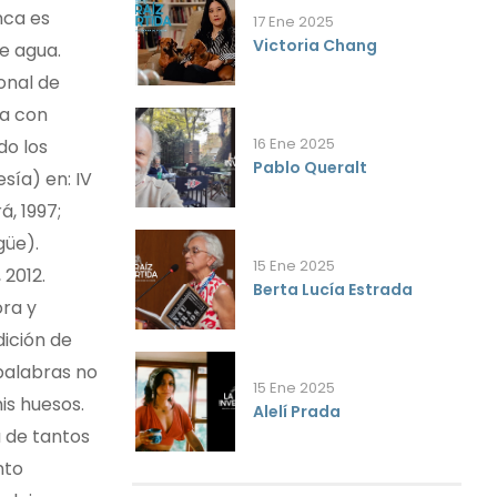
nca es
17 Ene 2025
Victoria Chang
 de agua.
onal de
ra con
16 Ene 2025
do los
Pablo Queralt
sía) en: IV
á, 1997;
güe).
15 Ene 2025
 2012.
Berta Lucía Estrada
ora y
dición de
 palabras no
15 Ene 2025
is huesos.
Alelí Prada
 de tantos
nto