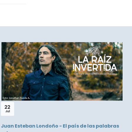
P
L
22
Jul
Juan Esteban Londoño - El país de las palabras