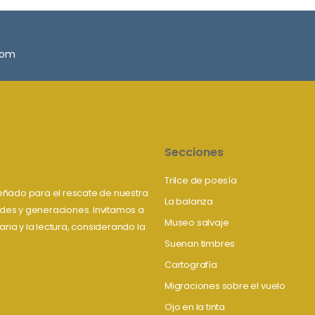
.com
Secciones
Trilce de poesía
iseñado para el rescate de nuestra
La balanza
tudes y generaciones. Invitamos a
Museo salvaje
aria y la lectura, considerando la
Suenan timbres
Cartografía
Migraciones sobre el vuelo
Ojo en la tinta