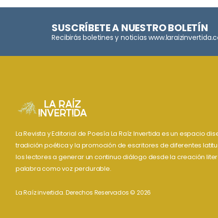
SUSCRÍBETE A NUESTRO BOLETÍN
Recibirás boletines y noticias www.laraizinvertida
La Revista y Editorial de Poesía La Raíz Invertida es un espacio d
tradición poética y la promoción de escritores de diferentes lati
los lectores a generar un continuo diálogo desde la creación liter
palabra como voz perdurable.
La Raíz invertida. Derechos Reservados © 2026