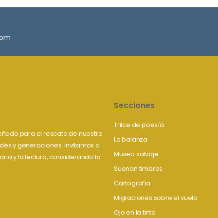
.com
Secciones
Trilce de poesía
iseñado para el rescate de nuestra
La balanza
tudes y generaciones. Invitamos a
Museo salvaje
aria y la lectura, considerando la
Suenan timbres
Cartografía
Migraciones sobre el vuelo
Ojo en la tinta