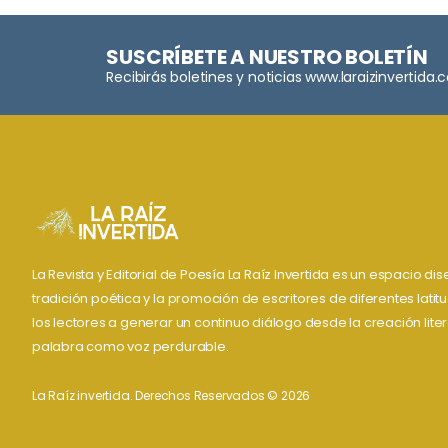
SUSCRÍBETE A NUESTRO BOLETÍN
Recibirás boletines y noticias www.laraizinvertida
La Revista y Editorial de Poesía La Raíz Invertida es un espacio d
tradición poética y la promoción de escritores de diferentes lati
los lectores a generar un continuo diálogo desde la creación liter
palabra como voz perdurable.
La Raíz invertida. Derechos Reservados © 2026