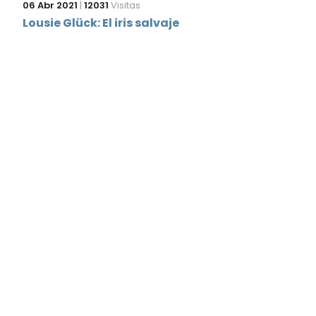
06 Abr 2021
|
12031
Visitas
Lousie Glück: El iris salvaje