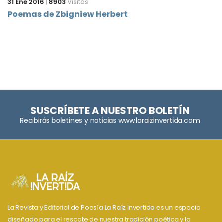
31 Ene 2016
|
8903
Visitas
Poemas de Zbigniew Herbert
SUSCRÍBETE A NUESTRO BOLETÍN
Recibirás boletines y noticias www.laraizinvertida.com
La Revista y Editorial de Poesía La Raíz Invertida es un espacio
diseñado para el rescate de nuestra tradición poética y la