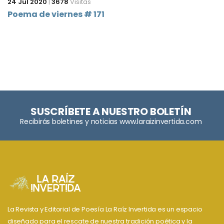
24 Jul 2020
|
3678
Visitas
Poema de viernes # 171
SUSCRÍBETE A NUESTRO BOLETÍN
Recibirás boletines y noticias www.laraizinvertida.com
La Revista y Editorial de Poesía La Raíz Invertida es un espacio
diseñado para el rescate de nuestra tradición poética y la