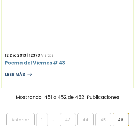
12 Dic 2013
|
12373
Visitas
Poema del Viernes # 43
LEER MÁS
Mostrando
451 a 452 de 452
Publicaciones
...
Anterior
1
43
44
45
46