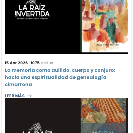
15 Abr 2026
|
1075
Visitas
La memoria como aullido, cuerpo y conjuro:
hacia una espiritualidad de genealogía
cimarrona
LEER MÁS