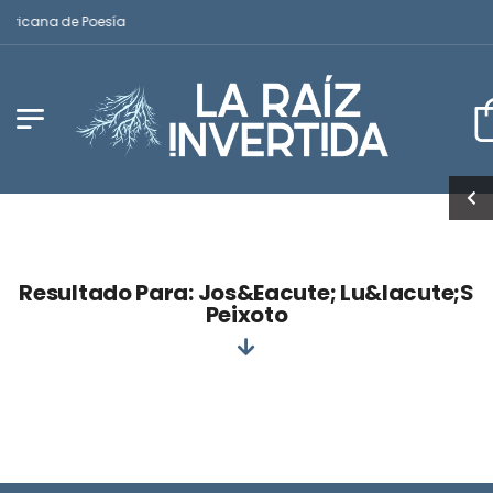
mericana de Poesía
Resultado Para: Jos&eacute; Lu&iacute;s
Peixoto