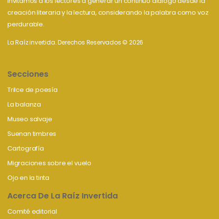
Invitamos a los lectores a generar un continuo diálogo desde la
creación literaria y la lectura, considerando la palabra como voz
perdurable.
La Raíz invertida. Derechos Reservados © 2026
Secciones
Trilce de poesía
La balanza
Museo salvaje
Suenan timbres
Cartografía
Migraciones sobre el vuelo
Ojo en la tinta
Acerca De La Raíz Invertida
Comité editorial