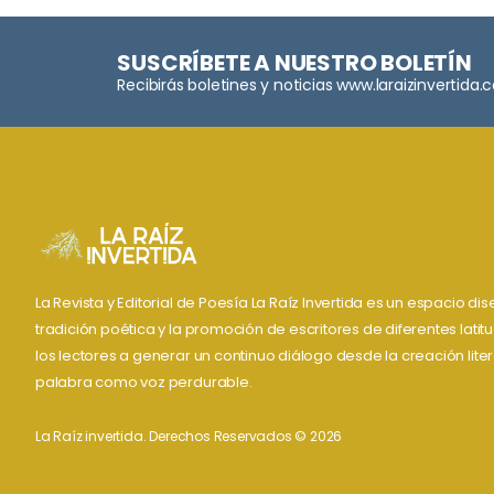
SUSCRÍBETE A NUESTRO BOLETÍN
Recibirás boletines y noticias www.laraizinvertida
La Revista y Editorial de Poesía La Raíz Invertida es un espacio d
tradición poética y la promoción de escritores de diferentes lati
los lectores a generar un continuo diálogo desde la creación liter
palabra como voz perdurable.
La Raíz invertida. Derechos Reservados © 2026