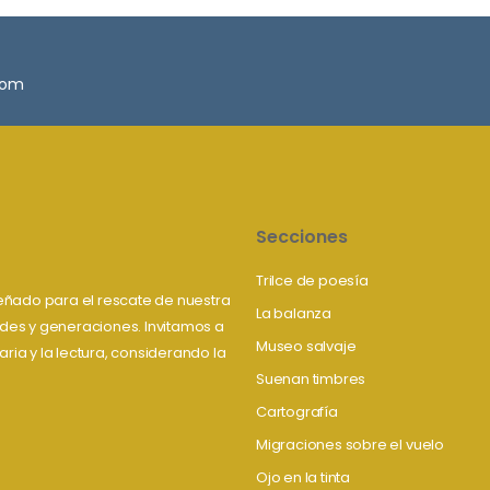
.com
Secciones
Trilce de poesía
iseñado para el rescate de nuestra
La balanza
tudes y generaciones. Invitamos a
Museo salvaje
aria y la lectura, considerando la
Suenan timbres
Cartografía
Migraciones sobre el vuelo
Ojo en la tinta