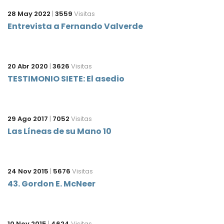
28 May 2022
|
3559
Visitas
Entrevista a Fernando Valverde
20 Abr 2020
|
3626
Visitas
TESTIMONIO SIETE: El asedio
29 Ago 2017
|
7052
Visitas
Las Líneas de su Mano 10
24 Nov 2015
|
5676
Visitas
43. Gordon E. McNeer
10 Nov 2015
|
4624
Visitas