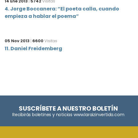
14 Ene 2013
|
5742
Visitas
4. Jorge Boccanera: “El poeta calla, cuando
empieza a hablar el poema”
05 Nov 2013
|
6600
Visitas
11. Daniel Freidemberg
SUSCRÍBETE A NUESTRO BOLETÍN
Recibirás boletines y noticias www.laraizinvertida.com